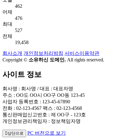
462
어제
476
최대
527
전체
19,458
회사소개
개인정보처리방침
서비스이용약관
Copyright ©
소유하신 도메인.
All rights reserved.
사이트 정보
회사명 : 회사명 / 대표 : 대표자명
주소 : OO도 OO시 OO구 OO동 123-45
사업자 등록번호 : 123-45-67890
전화 : 02-123-4567 팩스 : 02-123-4568
통신판매업신고번호 : 제 OO구 - 123호
개인정보관리책임자 : 정보책임자명
PC 버전으로 보기
상단으로