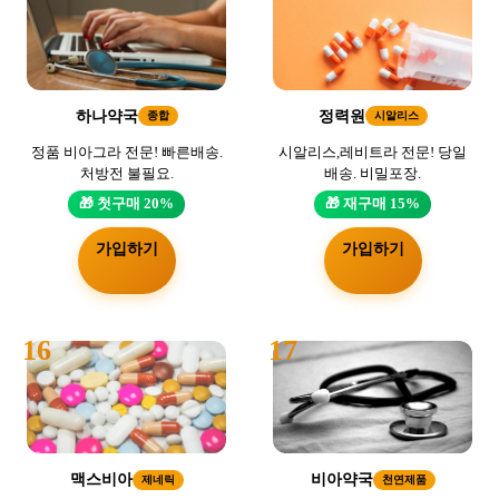
하나약국
정력원
종합
시알리스
정품 비아그라 전문! 빠른배송.
시알리스,레비트라 전문! 당일
처방전 불필요.
배송. 비밀포장.
🎁 첫구매 20%
🎁 재구매 15%
가입하기
가입하기
16
17
맥스비아
비아약국
제네릭
천연제품