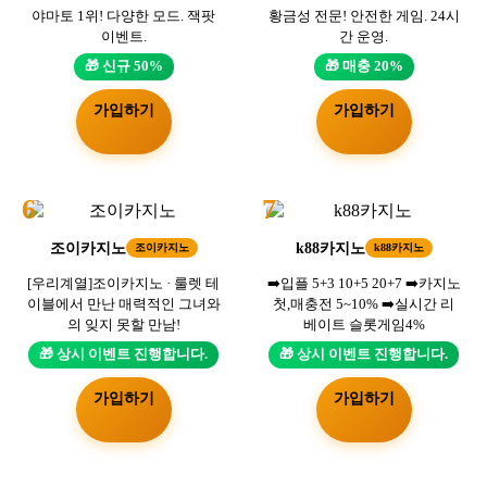
야마토 1위! 다양한 모드. 잭팟
황금성 전문! 안전한 게임. 24시
이벤트.
간 운영.
🎁 신규 50%
🎁 매충 20%
가입하기
가입하기
6
7
조이카지노
k88카지노
조이카지노
k88카지노
[우리계열]조이카지노 · 룰렛 테
➡️입플 5+3 10+5 20+7 ➡️카지노
이블에서 만난 매력적인 그녀와
첫,매충전 5~10% ➡️실시간 리
의 잊지 못할 만남!
베이트 슬롯게임4%
🎁 상시 이벤트 진행합니다.
🎁 상시 이벤트 진행합니다.
가입하기
가입하기