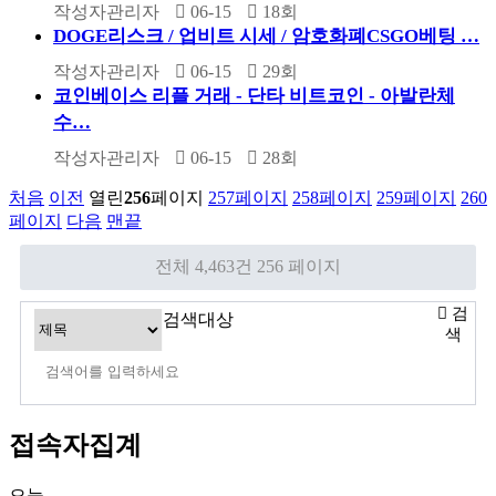
작성자
관리자
06-15
18
회
DOGE리스크 / 업비트 시세 / 암호화폐CSGO베팅 …
작성자
관리자
06-15
29
회
코인베이스 리플 거래 - 단타 비트코인 - 아발란체
수…
작성자
관리자
06-15
28
회
처음
이전
열린
256
페이지
257
페이지
258
페이지
259
페이지
260
페이지
다음
맨끝
전체 4,463건
256 페이지
검
검색대상
색
접속자집계
오늘