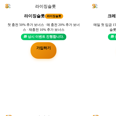
8
9
라이징슬롯
크레
라이징슬롯
첫 충전 50% 추가 보너스 · 매 충전 20% 추가 보너
매일 첫 입금 15
스 · 재충전 10% 추가 보너스
슬롯
🎁 상시 이벤트 진행합니다.
🎁
가입하기