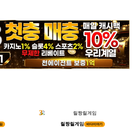
3
릴짱릴게임
임
바다이야기