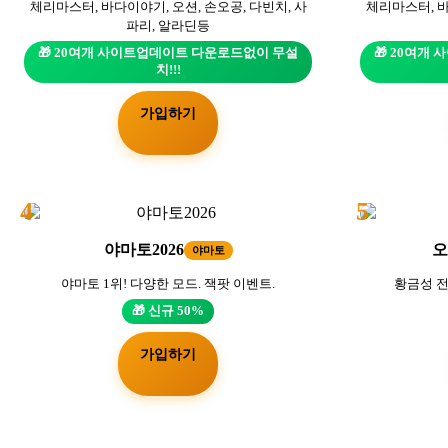
체리마스터, 바다이야기, 오션, 손오공, 다빈치, 사
체리마스터, 바
파리, 알라딘등
🎁 20여개 사이트업데이트 다운로드없이 무설
🎁 20여개
치!!!
가입하기
4
5
야마토2026
오
야마토
야마토 1위! 다양한 모드. 잭팟 이벤트.
황금성 전
🎁 신규 50%
가입하기