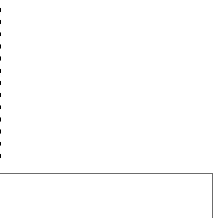
0
0
0
0
0
0
0
0
0
0
0
0
0