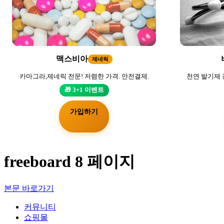
맥스비아
제네릭
카마그라,제네릭 전문! 저렴한 가격. 안전결제.
천연 발기제 
🎁 3+1 이벤트
가입하기
freeboard 8 페이지
본문 바로가기
커뮤니티
쇼핑몰