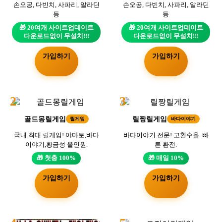
손오공, 다빈치, 사파리, 알라딘
손오공, 다빈치, 사파리, 알라딘
등
등
🎁 20여개 사이트업데이트
🎁 20여개 사이트업데이트
다운로드없이 무설치!!!
다운로드없이 무설치!!!
가입하기
가입하기
2
3
골드몽릴게임
릴짱릴게임
릴게임
바다이야기
국내 최대 릴게임! 야마토,바다
바다이야기 전문! 고환수율. 빠
이야기,황금성 올인원.
른 환전.
🎁 첫충 100%
🎁 매일 10%
가입하기
가입하기