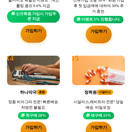
솔카지노 특별한 이벤트 · 개인
신규가입 첫충 30% · 회원 가입
롤링 콤프 0.6% 지급.
후 첫 입금액에 대하여 30% 추
가 충전.
🎁 신규회원 가입시 가입쿠
폰 지급
🎁 이벤트 5% 진행합니다.
가입하기
가입하기
14
15
하나약국
정력원
종합
시알리스
정품 비아그라 전문! 빠른배송.
시알리스,레비트라 전문! 당일
처방전 불필요.
배송. 비밀포장.
🎁 첫구매 20%
🎁 재구매 15%
가입하기
가입하기