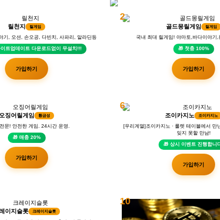
2
릴천지
골드몽릴게임
릴게임
릴게임
기, 오션, 손오공, 다빈치, 사파리, 알라딘등
국내 최대 릴게임! 야마토,바다이야기,
 사이트업데이트 다운로드없이 무설치!!!
🎁 첫충 100%
가입하기
가입하기
6
오징어릴게임
조이카지노
황금성
조이카지노
전문! 안전한 게임. 24시간 운영.
[우리계열]조이카지노 · 룰렛 테이블에서 만
잊지 못할 만남!
🎁 매충 20%
🎁 상시 이벤트 진행합니다
가입하기
가입하기
10
레이지슬롯
크레이지슬롯