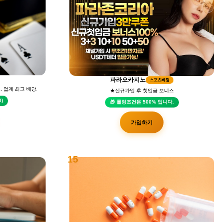
파라오카지노
스포츠베팅
 업계 최고 배당.
★신규가입 후 첫입금 보너스
)
🎁 롤링조건은 500% 입니다.
가입하기
15