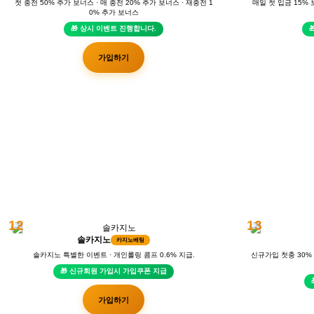
첫 충전 50% 추가 보너스 · 매 충전 20% 추가 보너스 · 재충전 1
매일 첫 입금 15% 
0% 추가 보너스
🎁 상시 이벤트 진행합니다.
가입하기
12
13
솔카지노
카지노베팅
솔카지노 특별한 이벤트 · 개인롤링 콤프 0.6% 지급.
신규가입 첫충 30% 
🎁 신규회원 가입시 가입쿠폰 지급
가입하기