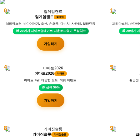
0
1
릴게임랜드
릴게임
체리마스터, 바다이야기, 오션, 손오공, 다빈치, 사파리, 알라딘등
체리마스터, 바다이야
🎁 20여개 사이트업데이트 다운로드없이 무설치!!!
🎁 20여개
가입하기
4
5
야마토2026
야마토
야마토 1위! 다양한 모드. 잭팟 이벤트.
황금성 
🎁 신규 50%
가입하기
8
9
라이징슬롯
크
라이징슬롯