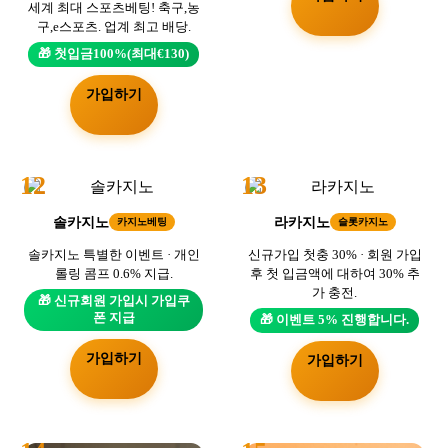
세계 최대 스포츠베팅! 축구,농
구,e스포츠. 업계 최고 배당.
🎁 첫입금100%(최대€130)
가입하기
12
13
솔카지노
라카지노
카지노베팅
슬롯카지노
솔카지노 특별한 이벤트 · 개인
신규가입 첫충 30% · 회원 가입
롤링 콤프 0.6% 지급.
후 첫 입금액에 대하여 30% 추
가 충전.
🎁 신규회원 가입시 가입쿠
폰 지급
🎁 이벤트 5% 진행합니다.
가입하기
가입하기