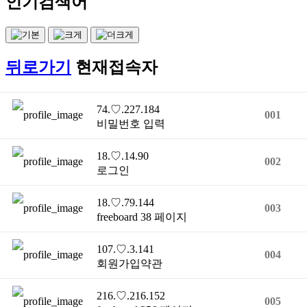
인기검색어
뒤로가기
현재접속자
74.♡.227.184
001
비밀번호 입력
18.♡.14.90
002
로그인
18.♡.79.144
003
freeboard 38 페이지
107.♡.3.141
004
회원가입약관
216.♡.216.152
005