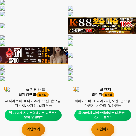
0
1
릴게임랜드
릴천지
릴게임
릴게임
체리마스터, 바다이야기, 오션, 손오공,
체리마스터, 바다이야기, 오션, 손오공,
다빈치, 사파리, 알라딘등
다빈치, 사파리, 알라딘등
🎁 20여개 사이트업데이트 다운로드
🎁 20여개 사이트업데이트 다운로드
없이 무설치!!!
없이 무설치!!!
가입하기
가입하기