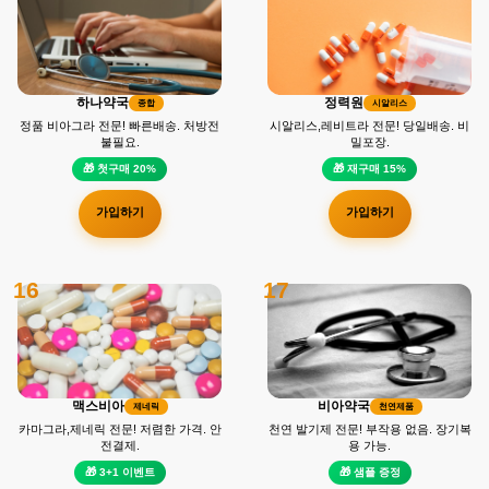
하나약국
정력원
종합
시알리스
정품 비아그라 전문! 빠른배송. 처방전
시알리스,레비트라 전문! 당일배송. 비
불필요.
밀포장.
🎁 첫구매 20%
🎁 재구매 15%
가입하기
가입하기
16
17
맥스비아
비아약국
제네릭
천연제품
카마그라,제네릭 전문! 저렴한 가격. 안
천연 발기제 전문! 부작용 없음. 장기복
전결제.
용 가능.
🎁 3+1 이벤트
🎁 샘플 증정